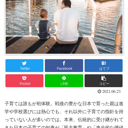
Twitter
Facebook
はてブ
Pocket
LINE
コピー
2021.06.23
子育ては誰もが初体験。戦後の豊かな日本で育った親は進
学や学校選びには熱心でも、それ以外に子育ての指針を持
っていない人が多いのでは。本来、伝統的に受け継がれて
きた日本の子育ての知恵が「民主教育」や「進歩的な価値