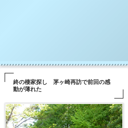
終の棲家探し 茅ヶ崎再訪で前回の感
動が薄れた