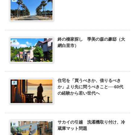
終の棲家探し 季美の森の豪邸（大
家
網白里市）
住宅を「買うべきか、借りるべき
家
か」より先に問うべきこと──60代
の経験から若い世代へ
サカイの引越 洗濯機取り付け、冷
家
蔵庫マット問題