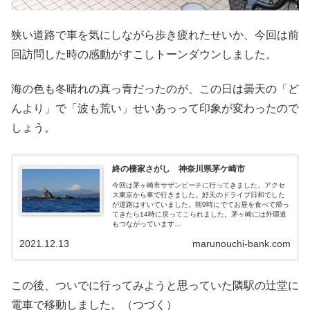
狭い道路で車を気にしながら歩き疲れたせいか、今回は前
回訪問した時の感動がすこしトーンダウンしました。
海の色も冬晴れの真っ青だったのが、この日は曇天の「ど
んより」で「波も荒い」せいあっって印象が変わったので
しょう。
終の棲家さがし 神奈川県茅ケ崎市
今回は茅ヶ崎市サザンビーチに行ってきました。アクセ
ス東京から車で行きました。好天のドライブ日和でした
が道路はすいていました。朝9時にでてお昼を食べて帰っ
てきたら14時に戻ってこられました。茅ヶ崎には外環道
もつながっています...
2021.12.13
marunouchi-bank.com
この後、ついでに行ってみようと思っていた隣駅の辻堂に
電車で移動しました。（つづく）