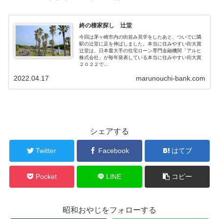
終の棲家探し 辻堂
今回は茅ヶ崎市内の街並み見学をしたあと、ついでに隣
駅の辻堂に足を伸ばしました。本当に住みやすい街大賞
辻堂は、日本最大手の住宅ローン専門金融機関「アルヒ
株式会社」が毎年発表している本当に住みやすい街大賞
２０２２で...
2022.04.17
marunouchi-bank.com
シェアする
Twitter
Facebook
はてブ
Pocket
LINE
コピー
昭和おやじをフォローする