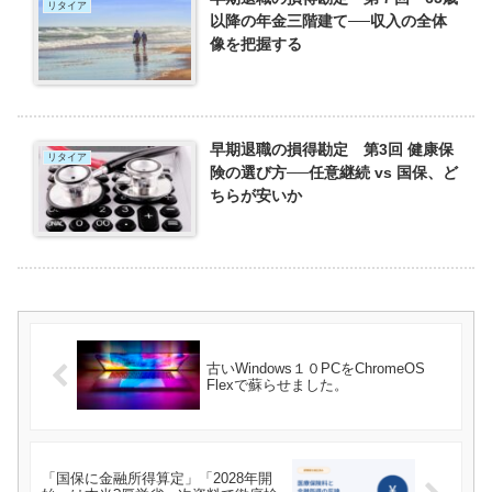
リタイア
以降の年金三階建て──収入の全体
像を把握する
早期退職の損得勘定 第3回 健康保
リタイア
険の選び方──任意継続 vs 国保、ど
ちらが安いか
古いWindows１０PCをChromeOS
Flexで蘇らせました。
「国保に金融所得算定」「2028年開