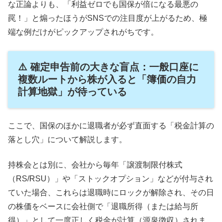
な正論よりも、「利益ゼロでも国保が倍になる最悪の
罠！」と煽ったほうがSNSでの注目度が上がるため、極
端な例だけがピックアップされがちです。
⚠️ 確定申告前の大きな盲点：一般口座に
複数ルートから株が入ると「簿価の自力
計算地獄」が待っている
ここで、国保のほかに退職者が必ず直面する「税金計算の
落とし穴」について解説します。
持株会とは別に、会社から毎年「譲渡制限付株式
（RS/RSU）」や「ストックオプション」などが付与され
ていた場合、これらは退職時にロックが解除され、その日
の株価をベースに会社側で「退職所得（または給与所
得）」として一度正しく税金が計算（源泉徴収）されま