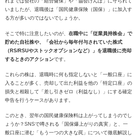
れまでは会社の「組合健保」や「協会けんぽ」に守られて
いましたが、退職後は「国民健康保険（国保）」に加入す
る方が多いのではないでしょうか。
そこで特に注意したいのが、
在職中に「従業員持株会」で
貯めた自社株や、「会社から毎年付与されていた株式
（RS/RSUやストックオプションなど）」を退職後に売却
するときのアクション
です。
これらの株は、退職時に何も指定しないと「一般口座」に
入ることが多く、売却して出た利益を他の「特定口座」の
損失と相殺して「差し引きゼロ（利益なし）」にする確定
申告を行うケースがあります。
このとき、翌年の国民健康保険料は上がってしまうのでし
ょうか？SNSで噂される「国保爆上がりの真実」と、一
般口座に潜む「もう一つの大きな罠」について徹底解説し