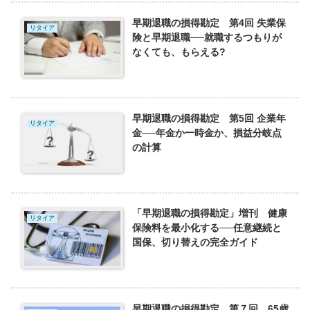
早期退職の損得勘定 第4回 失業保
リタイア
険と早期退職──就職するつもりが
なくても、もらえる?
早期退職の損得勘定 第5回 企業年
リタイア
金──年金か一時金か、損益分岐点
の計算
「早期退職の損得勘定」増刊 健康
リタイア
保険料を最小化する──任意継続と
国保、切り替えの完全ガイド
早期退職の損得勘定 第７回 65歳