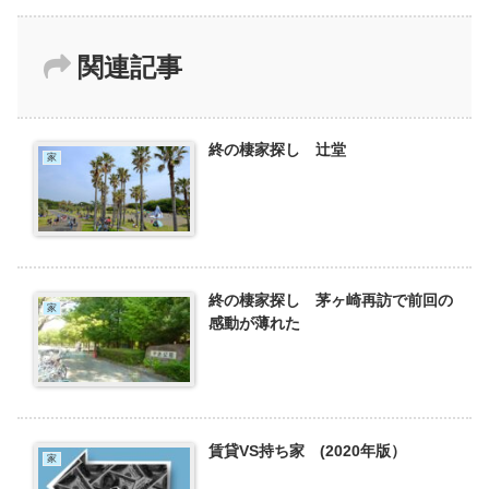
関連記事
終の棲家探し 辻堂
家
終の棲家探し 茅ヶ崎再訪で前回の
家
感動が薄れた
賃貸VS持ち家 (2020年版）
家