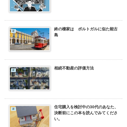
終の棲家は ポルトガルに似た能古
家
島
相続不動産の評価方法
家
住宅購入を検討中の30代のあなた、
家
決断前にこの本を読んでみてくださ
い。