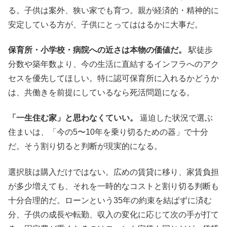
る。子供は案外、狭い家でも育つ。親が経済的・精神的に
安定している方が、子供にとってははるかに大事だ。
保育所・小学校・病院への近さは本物の価値だ。
駅徒歩
分数や築年数より、今の生活に直結するインフラへのアク
セスを優先してほしい。特に認可保育所に入れるかどうか
は、共働きを前提にしているなら死活問題になる。
「一生住む家」と思わなくていい。
逼迫した状況で選ぶ
住まいは、「今の5〜10年を乗り切るための器」で十分
だ。そう割り切ると判断が現実的になる。
選択肢は購入だけではない。広めの賃貸に移り、家賃負担
が多少増えても、それを一時的なコストと割り切る判断も
十分合理的だ。ローンという35年の約束を結ばずに済む
分、子供の成長や転勤、収入の変化に応じて次の手が打て